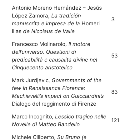
Antonio Moreno Hernández – Jesús
López Zamora,
La tradición
3
manuscrita e impresa de la
Homeri
Ilias
de Nicolaus de Valle
Francesco Molinarolo,
Il motore
dell’universo. Questioni di
53
predicabilità e causalità divine nel
Cinquecento aristotelico
Mark Jurdjevic,
Governments of the
few in Renaissance Florence:
83
Machiavelli’s impact on Guicciardini’s
Dialogo del reggimento di Firenze
Marco Incognito,
Lessico tragico nelle
121
Novelle di Matteo Bandello
Michele Ciliberto,
Su Bruno (e