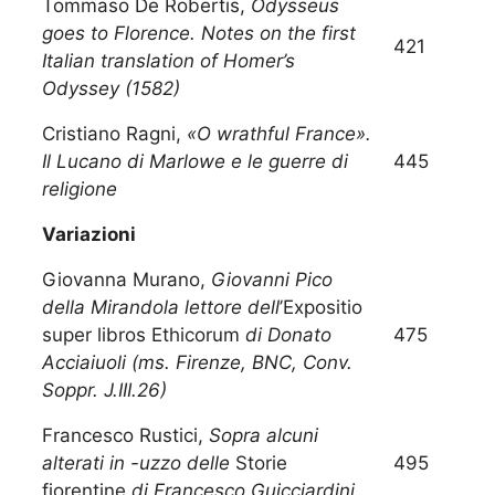
Tommaso De Robertis,
Odysseus
goes to Florence. Notes on the first
421
Italian translation of Homer’s
Odyssey (1582)
Cristiano Ragni,
«O wrathful France».
Il Lucano di Marlowe e le guerre di
445
religione
Variazioni
Giovanna Murano,
Giovanni Pico
della Mirandola lettore dell
’Expositio
super libros Ethicorum
di Donato
475
Acciaiuoli (ms. Firenze, BNC, Conv.
Soppr. J.III.26)
Francesco Rustici,
Sopra alcuni
alterati in -uzzo delle
Storie
495
fiorentine
di Francesco Guicciardini